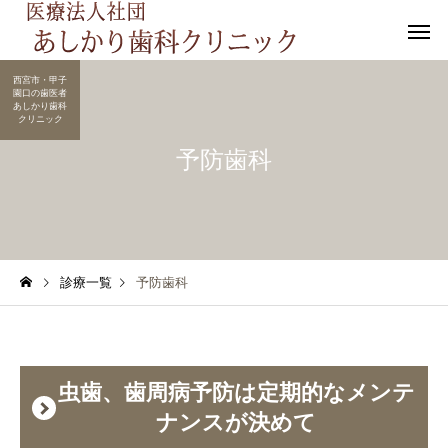
西宮市・甲子
園口の歯医者
あしかり歯科
クリニック
予防歯科
口腔機能低下症
口腔機能発達不全症
診療一覧
予防歯科
セラミック
予防歯
虫歯、歯周病予防は定期的なメンテ
ナンスが決めて