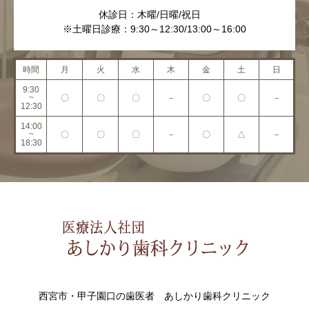
休診日：木曜/日曜/祝日
※土曜日診療：9:30～12:30/13:00～16:00
時間
月
火
水
木
金
土
日
9:30
~
〇
〇
〇
－
〇
〇
－
12:30
14:00
~
〇
〇
〇
－
〇
△
－
18:30
西宮市・甲子園口の歯医者 あしかり歯科クリニック