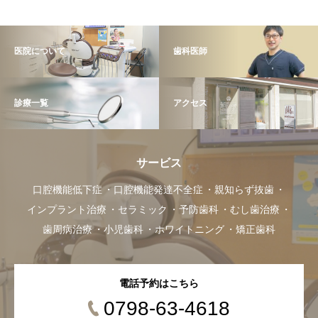
医院について
歯科医師
診療一覧
アクセス
サービス
口腔機能低下症
口腔機能発達不全症
親知らず抜歯
インプラント治療
セラミック
予防歯科
むし歯治療
歯周病治療
小児歯科
ホワイトニング
矯正歯科
電話予約はこちら
0798-63-4618